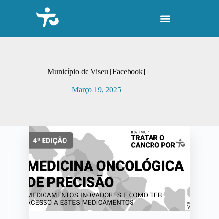
P
u
l
a
r
p
a
r
Município de Viseu [Facebook]
a
o
Março 19, 2025
c
o
n
t
e
ú
d
o