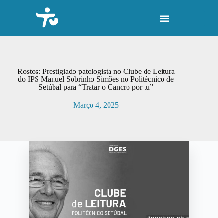
P
u
l
a
r
p
a
r
Rostos: Prestigiado patologista no Clube de Leitura
a
do IPS Manuel Sobrinho Simões no Politécnico de
Setúbal para “Tratar o Cancro por tu”
o
c
Março 4, 2025
o
n
t
e
ú
d
o