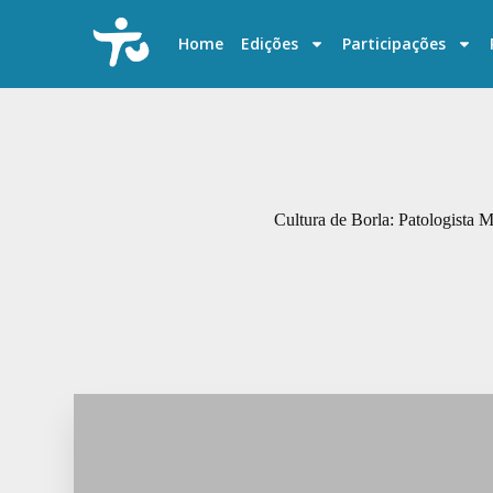
P
u
Home
Edições
Participações
l
a
r
p
a
r
a
o
c
Cultura de Borla: Patologista 
o
n
t
e
ú
d
o