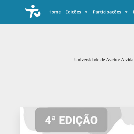
P
u
Home
Edições
Participações
l
a
r
p
a
r
a
o
c
Universidade de Aveiro: A vida 
o
n
t
e
ú
d
o