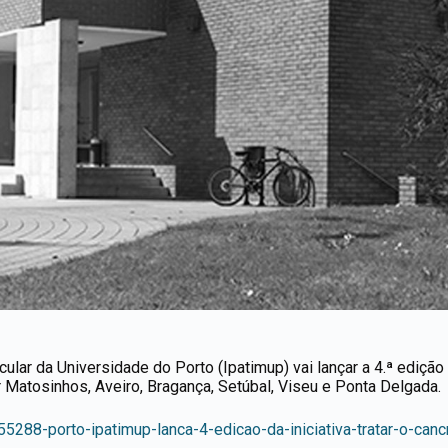
lar da Universidade do Porto (Ipatimup) vai lançar a 4.ª edição d
or Matosinhos, Aveiro, Bragança, Setúbal, Viseu e Ponta Delgada.
5288-porto-ipatimup-lanca-4-edicao-da-iniciativa-tratar-o-canc