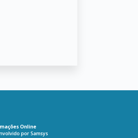
amações Online
envolvido por
Samsys