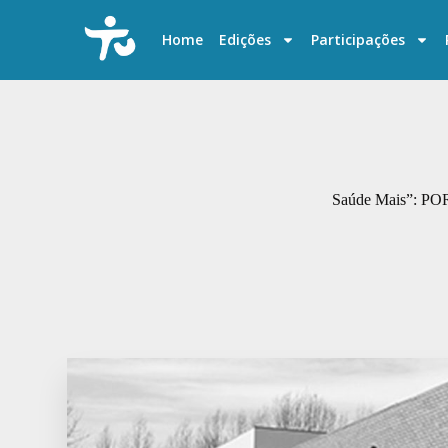
P
u
Home
Edições
Participações
l
a
r
p
a
r
a
o
c
Saúde Mais”: PORT
o
n
t
e
ú
d
o