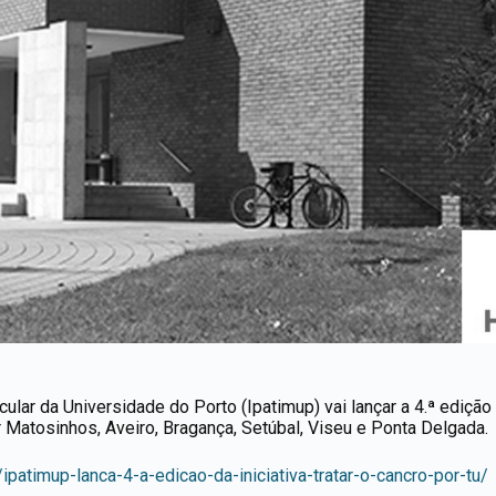
lar da Universidade do Porto (Ipatimup) vai lançar a 4.ª edição d
or Matosinhos, Aveiro, Bragança, Setúbal, Viseu e Ponta Delgada.
patimup-lanca-4-a-edicao-da-iniciativa-tratar-o-cancro-por-tu/