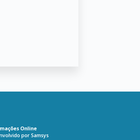
amações Online
envolvido por
Samsys