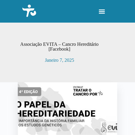
P
u
l
a
r
p
a
r
Associação EVITA – Cancro Hereditário
a
[Facebook]
o
c
Janeiro 7, 2025
o
n
t
e
ú
d
o