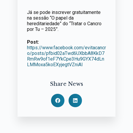
Já se pode inscrever gratuitamente
na sessão “O papel da
hereditariedade” do “Tratar o Cancro
por Tu – 2025”.
Post:
https://www.facebook.com/evitacancr
o/posts/pfbid02aTwd6UXbbA8KkD7
RmRw9of1eF7YkCpe3Hu9GYX74dLn
LMMoxa5koEXyjegtVZniAl
Share News