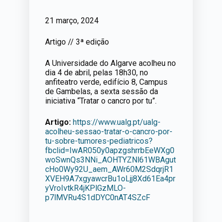
21 março, 2024
Artigo // 3ª edição
A Universidade do Algarve acolheu no
dia 4 de abril, pelas 18h30, no
anfiteatro verde, edifício 8, Campus
de Gambelas, a sexta sessão da
iniciativa “Tratar o cancro por tu”.
Artigo:
https://www.ualg.pt/ualg-
acolheu-sessao-tratar-o-cancro-por-
tu-sobre-tumores-pediatricos?
fbclid=IwAR050y0apzgshrrbEeWXg0
woSwnQs3NNi_AOHTYZNl61WBAgut
cHo0Wy92U_aem_AWr60M2SdqrjR1
XVEH9A7xgyawcrBu1oLjj8Xd61Ea4pr
yVroIvtkR4jKPlGzMLO-
p7lMVRu4S1dDYC0nAT4SZcF