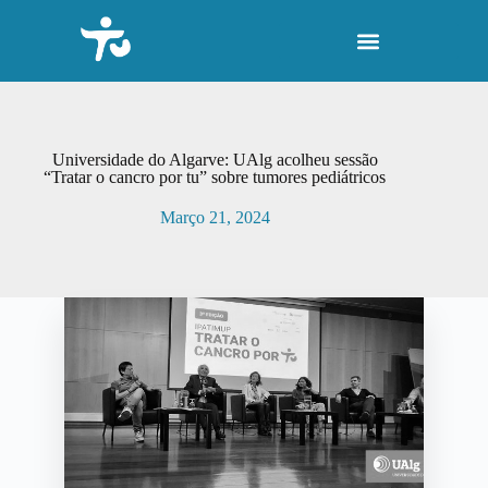
P
u
l
a
r
p
a
r
Universidade do Algarve: UAlg acolheu sessão
a
“Tratar o cancro por tu” sobre tumores pediátricos
o
c
Março 21, 2024
o
n
t
e
ú
d
o