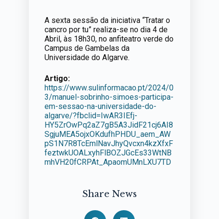
A sexta sessão da iniciativa “Tratar o
cancro por tu” realiza-se no dia 4 de
Abril, às 18h30, no anfiteatro verde do
Campus de Gambelas da
Universidade do Algarve.
Artigo:
https://www.sulinformacao.pt/2024/0
3/manuel-sobrinho-simoes-participa-
em-sessao-na-universidade-do-
algarve/?fbclid=IwAR3IEfj-
HY5ZrOwPq2aZ7gB5A3JidF21cj6AI8
SgjuMEA5ojxOKdufhPHDU_aem_AW
pS1N7R8TcEmlNavJhyQvcxn4kzXfxF
feztwkUOALxyhFlBOZJGcEs33WtNB
mhVH20fCRPAt_ApaomUMnLXU7TD
Share News