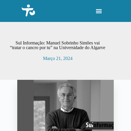
P
u
l
a
r
p
a
r
Sul Informação: Manuel Sobrinho Simões vai
a
“tratar o cancro por tu” na Universidade do Algarve
o
c
Março 21, 2024
o
n
t
e
ú
d
o