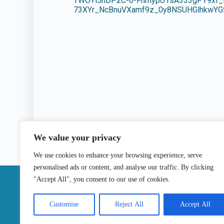
TWOYi5nDPzC-o-FhmypU1sA333gPY9xf_
73XYr_NcBnuVXamf9z_0y8NSUHGlhkwY
We value your privacy
We use cookies to enhance your browsing experience, serve
personalised ads or content, and analyse our traffic. By clicking
|
"Accept All", you consent to our use of cookies.
Contactos
Customise
Reject All
Accept All