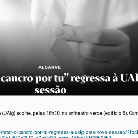
e (UAlg) acolhe, pelas 18h30, no anfiteatro verde (edifício 8), C
.
iva-tratar-o-cancro-por-tu-regressa-a-ualg-para-nova-sessao/?fb