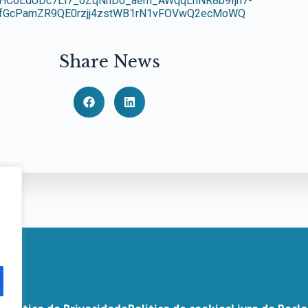
HCoLdUDc7Ll7_oZqNhD0_aem_AWqqLhNR8b9Ijh7-
GfGcPamZR9QE0rzjj4zstWB1rN1vFOVwQ2ecMoWQ
Share News