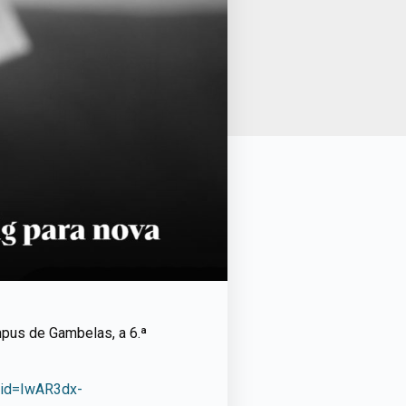
ampus de Gambelas, a 6.ª
clid=IwAR3dx-