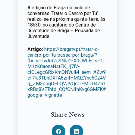
A edição de Braga do ciclo de
conversas ‘Tratar o Cancro por Tu’
realiza-se na próxima quinta-feira, às
18h30, no auditório do Centro de
Juventude de Braga – Pousada de
Juventude.
Artigo:
https://bragatv.pt/tratar-o-
cancro-por-tu-passa-por-braga/?
fbclid=IwAR2s9NkZPX0LWLEOsPC
M1zK0aenaNstEK_rj7lV-
cICLegcGRixKmQNVulM_aem_AZw9
ef7ra3TbhDXFA8zntHMQZYnc5C24V
g_ZM3pogOE0QVJVQcLlFMDD4Zn1
xRBq8VETnfd_CQfOrJfnKvg6GMFK#
google_vignette
Share News