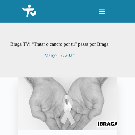
P
u
l
a
r
p
a
r
Braga TV: “Tratar o cancro por tu” passa por Braga
a
o
Março 17, 2024
c
o
n
t
e
ú
d
o