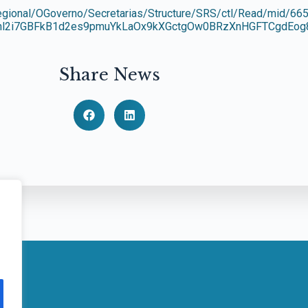
Regional/OGoverno/Secretarias/Structure/SRS/ctl/Read/mid/6
Gdnl2i7GBFkB1d2es9pmuYkLaOx9kXGctgOw0BRzXnHGFTCgdEog
Share News