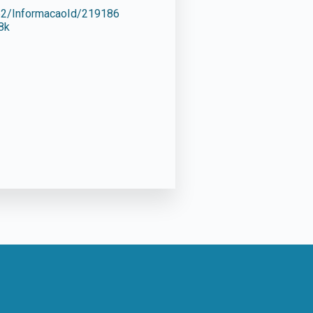
652/InformacaoId/219186
8k