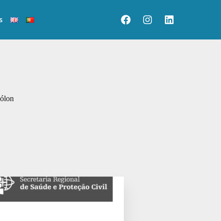
s
Cólon