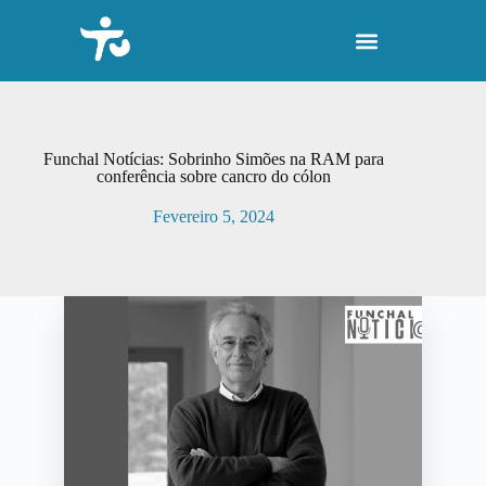
P
u
l
a
r
p
a
r
Funchal Notícias: Sobrinho Simões na RAM para
a
conferência sobre cancro do cólon
o
c
Fevereiro 5, 2024
o
n
t
e
ú
d
o