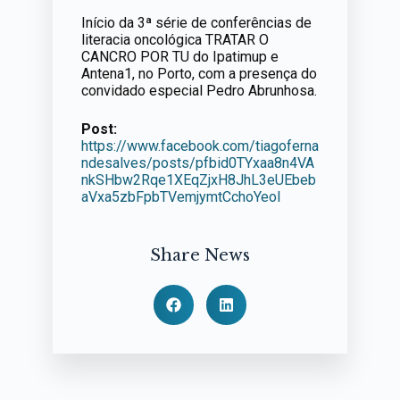
Início da 3ª série de conferências de
literacia oncológica TRATAR O
CANCRO POR TU do Ipatimup e
Antena1, no Porto, com a presença do
convidado especial Pedro Abrunhosa.
Post:
https://www.facebook.com/tiagoferna
ndesalves/posts/pfbid0TYxaa8n4VA
nkSHbw2Rqe1XEqZjxH8JhL3eUEbeb
aVxa5zbFpbTVemjymtCchoYeol
Share News