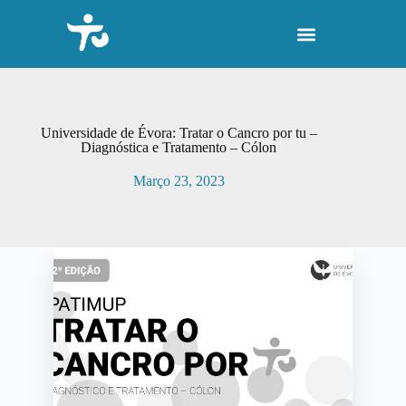
P
u
l
a
r
p
a
r
Universidade de Évora: Tratar o Cancro por tu –
a
Diagnóstica e Tratamento – Cólon
o
c
Março 23, 2023
o
n
t
e
ú
d
o