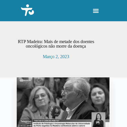
P
u
l
a
r
p
a
r
RTP Madeira: Mais de metade dos doentes
a
oncológicos não morre da doença
o
c
Março 2, 2023
o
n
t
e
ú
d
o