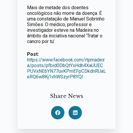
Mais de metade dos doentes
oncológicos não morre da doença. É
uma constatação de Manuel Sobrinho
Simões. O médico, professor e
investigador esteve na Madeira no
âmbito da iniciativa nacional ‘Tratar o
cancro por tu’
Post:
https://www.facebook.com/rtpmadeir
a/posts/pfbid0DbQtYxHdh4XaUUEC
PUVxNE6YN77uvKPmEFpCDkdnRUaL
eRQ6w8Kj1vhWSzyrP8YQl
Share News