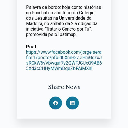
Palavra de bordo: hoje conto histórias
no Funchal no auditório do Colégio
dos Jesuítas na Universidade da
Madeira, no âmbito da 2.a edição da
iniciativa “Tratar o Cancro por Tu”,
promovida pelo Ipatimup.
Post:
https://www.facebook.com/jorge.sera
fim.1/posts/pfbid0XmH3ZeHmGczxJ
sRGkW6vVbwquf7y2QWFJGUxQ9AB6
5Xd3cCHHyMWmDqeZbFAiMXnl
Share News