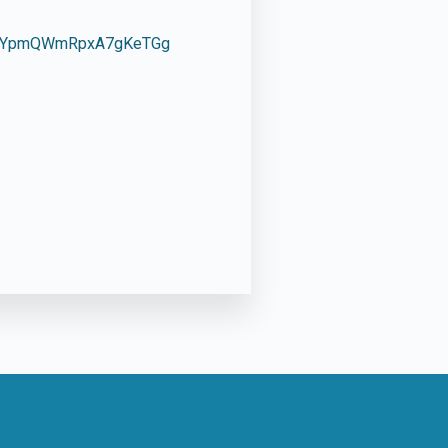
GryvYpmQWmRpxA7gKeTGg