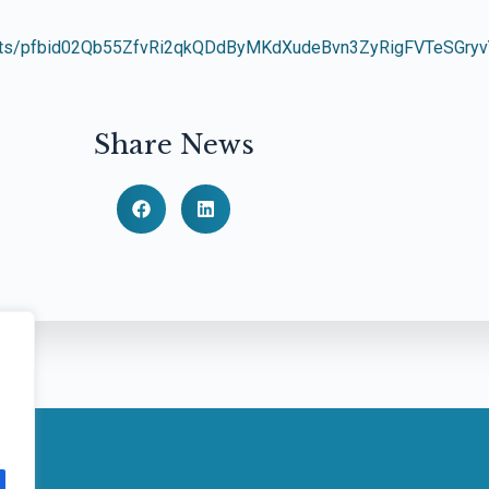
/posts/pfbid02Qb55ZfvRi2qkQDdByMKdXudeBvn3ZyRigFVTeS
Share News