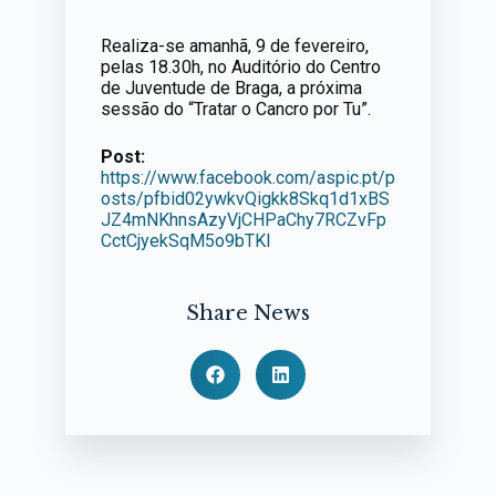
Realiza-se amanhã, 9 de fevereiro,
pelas 18.30h, no Auditório do Centro
de Juventude de Braga, a próxima
sessão do “Tratar o Cancro por Tu”.
Post:
https://www.facebook.com/aspic.pt/p
osts/pfbid02ywkvQigkk8Skq1d1xBS
JZ4mNKhnsAzyVjCHPaChy7RCZvFp
CctCjyekSqM5o9bTKl
Share News