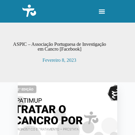
P
u
l
a
r
p
a
r
ASPIC – Associação Portuguesa de Investigação
a
em Cancro [Facebook]
o
c
Fevereiro 8, 2023
o
n
t
e
ú
d
o