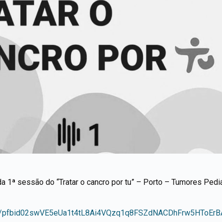
a 1ª sessão do “Tratar o cancro por tu” – Porto – Tumores Pediá
osts/pfbid02swVE5eUa1t4tL8Ai4VQzq1q8FSZdNACDhFrw5HToE