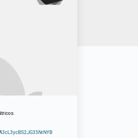
tricos.
rBA3cL3ycBS2JG35NrNYB