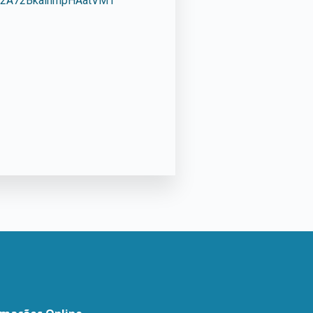
rx2A72BkaihmpHAatVM1