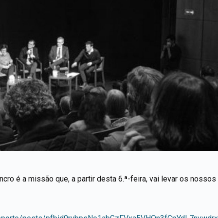
o é a missão que, a partir desta 6.ª-feira, vai levar os nossos