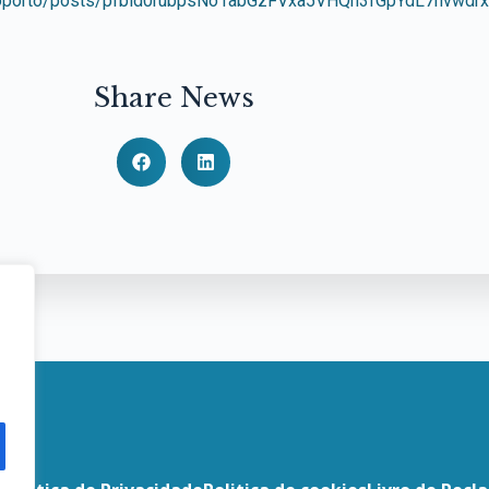
edoporto/posts/pfbid0rubpsNo1abGzFVxa5VHQn3fGpYdL7nvwd
Share News