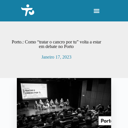
P
u
l
a
r
p
a
r
Porto.: Como “tratar o cancro por tu” volta a estar
a
em debate no Porto
o
c
Janeiro 17, 2023
o
n
t
e
ú
d
o