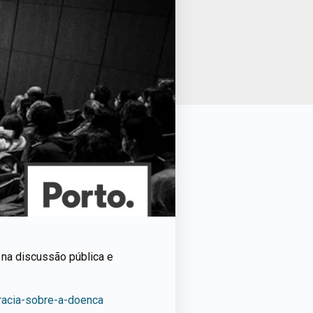
 na discussão pública e
teracia-sobre-a-doenca