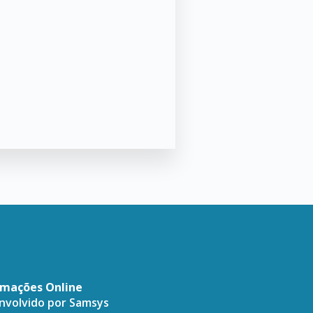
amações Online
envolvido por
Samsys