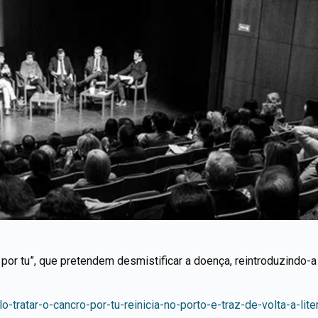
 por tu”, que pretendem desmistificar a doença, reintroduzindo-a
lo-tratar-o-cancro-por-tu-reinicia-no-porto-e-traz-de-volta-a-li