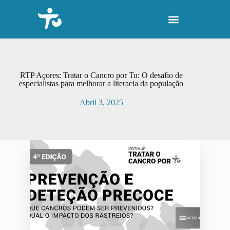
P
u
l
a
r
p
a
r
RTP Açores: Tratar o Cancro por Tu: O desafio de
a
especialistas para melhorar a literacia da população
o
c
Abril 3, 2025
o
n
t
e
ú
d
o